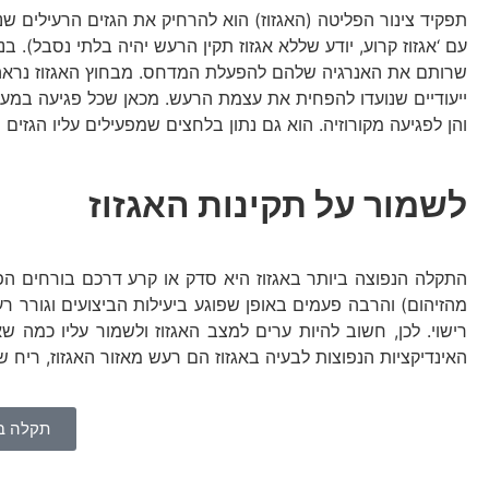
תפקיד צינור הפליטה (האגזוז) הוא להרחיק את הגזים הרעילים ש
עם ‘אגזוז קרוע, יודע שללא אגזוז תקין הרעש יהיה בלתי נסבל). 
שרותם את האנרגיה שלהם להפעלת המדחס. מבחוץ האגזוז נראה 
ייעודיים שנועדו להפחית את עצמת הרעש. מכאן שכל פגיעה במערכ
והן לפגיעה מקורוזיה. הוא גם נתון בלחצים שמפעילים עליו הגזי
לשמור על תקינות האגזוז
התקלה הנפוצה ביותר באגזוז היא סדק או קרע דרכם בורחים הפ
מהזיהום) והרבה פעמים באופן שפוגע ביעילות הביצועים וגורר 
רישוי. לכן, חשוב להיות ערים למצב האגזוז ולשמור עליו כמה
האינדיקציות הנפוצות לבעיה באגזוז הם רעש מאזור האגזוז, ריח ש
תקלה ב