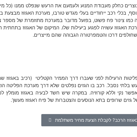
נוצרים כחלק מעבודת המנוע ולעמעם את הרעש שנפלט ממנו (כל מי ש
בנוסף, בכלי רכב ייחודיים בעלי מגדש טורבו, מערכת האגזוז מבצעת ב
כמו צינור פח פשוט, בפועל מדובר במערכת מתוזמרת של מספר צינ
ת האגזוז עשויה לפגוע ביעילות שלו. המיקום של האגזוז בתחתית הר
ם שחולפים דרכו והטמפרטורה הגבוהה שהם מייצרים.
ליטות הרעילות לפני שעברו דרך הממיר הקטליטי (רכיב באגזוז 
רעש בלתי נסבל. רכב בו הגזים נפלטים שלא דרך מערכת הפליטה הו
 שאפשר נקי וללא קורוזיה. במקרה שיש חשד לבעיה באגזוז מומלץ 
ל גזים שרופים בתא הנוסעים והצטברות של פיח ו’אגזוז מעשן’.
אגזוז הרכב? לקבלת הצעת מחיר משתלמת