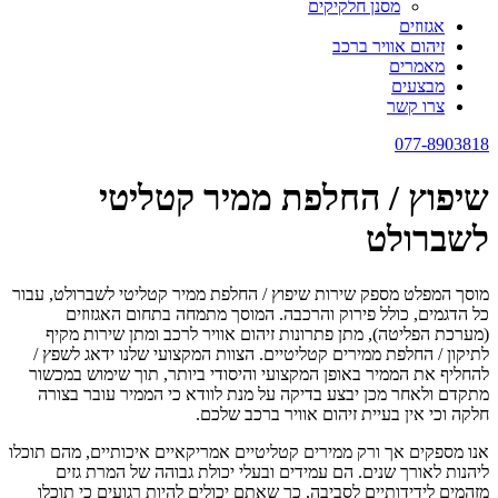
מסנן חלקיקים
אגזוזים
זיהום אוויר ברכב
מאמרים
מבצעים
צרו קשר
077-8903818
שיפוץ / החלפת ממיר קטליטי
לשברולט
מוסך המפלט מספק שירות שיפוץ / החלפת ממיר קטליטי לשברולט, עבור
כל הדגמים, כולל פירוק והרכבה. המוסך מתמחה בתחום האגזוזים
(מערכת הפליטה), מתן פתרונות זיהום אוויר לרכב ומתן שירות מקיף
לתיקון / החלפת ממירים קטליטיים. הצוות המקצועי שלנו ידאג לשפץ /
להחליף את הממיר באופן המקצועי והיסודי ביותר, תוך שימוש במכשור
מתקדם ולאחר מכן יבצע בדיקה על מנת לוודא כי הממיר עובר בצורה
חלקה וכי אין בעיית זיהום אוויר ברכב שלכם.
אנו מספקים אך ורק ממירים קטליטיים אמריקאיים איכותיים, מהם תוכלו
ליהנות לאורך שנים. הם עמידים ובעלי יכולת גבוהה של המרת גזים
מזהמים לידידותיים לסביבה, כך שאתם יכולים להיות רגועים כי תוכלו