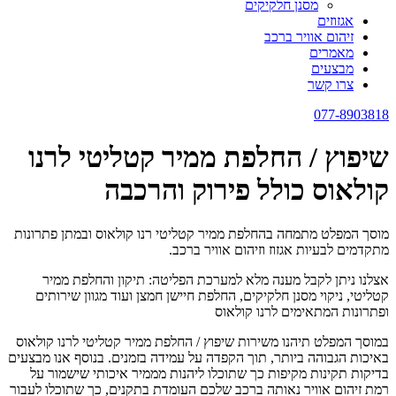
מסנן חלקיקים
אגזוזים
זיהום אוויר ברכב
מאמרים
מבצעים
צרו קשר
077-8903818
שיפוץ / החלפת ממיר קטליטי לרנו
קולאוס כולל פירוק והרכבה
מוסך המפלט מתמחה בהחלפת ממיר קטליטי רנו קולאוס ובמתן פתרונות
מתקדמים לבעיות אגזוז וזיהום אוויר ברכב.
אצלנו ניתן לקבל מענה מלא למערכת הפליטה: תיקון והחלפת ממיר
קטליטי, ניקוי מסנן חלקיקים, החלפת חיישן חמצן ועוד מגוון שירותים
ופתרונות המתאימים לרנו קולאוס
במוסך המפלט תיהנו משירות שיפוץ / החלפת ממיר קטליטי לרנו קולאוס
באיכות הגבוהה ביותר, תוך הקפדה על עמידה בזמנים. בנוסף אנו מבצעים
בדיקות תקינות מקיפות כך שתוכלו ליהנות מממיר איכותי שישמור על
רמת זיהום אוויר נאותה ברכב שלכם העומדת בתקנים, כך שתוכלו לעבור