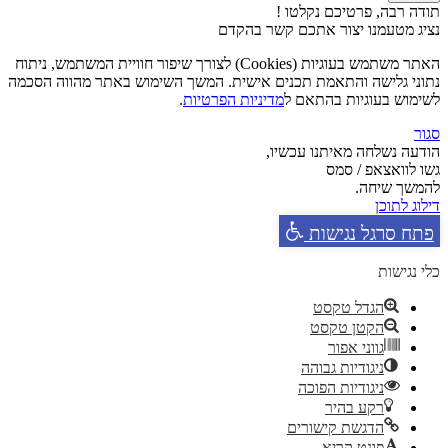
תודה רבה, פרטיכם נקלטו !
נציג מטעמנו יצור אתכם קשר בהקדם
האתר משתמש בעוגיות (Cookies) לצורך שיפור חוויית המשתמש, ניתוח
נתוני גלישה והתאמת תכנים אישית. המשך השימוש באתר מהווה הסכמה
לשימוש בעוגיות בהתאם ל
מדיניות הפרטיות
.
סגור
הודעה נשלחה מאיתנו עכשיו,
גשו לוואצאפ / סמס
להמשך שיחה.
דילוג לתוכן
פתח סרגל נגישות
כלי נגישות
הגדל טקסט
הקטן טקסט
גווני אפור
ניגודיות גבוהה
ניגודיות הפוכה
רקע בהיר
הדגשת קישורים
פונט קריא