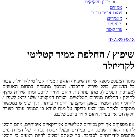
מסנן חלקיקים
אגזוזים
זיהום אוויר ברכב
מאמרים
מבצעים
צרו קשר
077-8903818
שיפוץ / החלפת ממיר קטליטי
לקרייזלר
מוסך המפלט מספק שירות שיפוץ / החלפת ממיר קטליטי לקרייזלר, עבור
כל הדגמים, כולל פירוק והרכבה. המוסך מתמחה בתחום האגזוזים
(מערכת הפליטה), מתן פתרונות זיהום אוויר לרכב ומתן שירות מקיף
לתיקון / החלפת ממירים קטליטיים. הצוות המקצועי שלנו ידאג לשפץ /
להחליף את הממיר באופן המקצועי והיסודי ביותר, תוך שימוש במכשור
מתקדם ולאחר מכן יבצע בדיקה על מנת לוודא כי הממיר עובר בצורה
חלקה וכי אין בעיית זיהום אוויר ברכב שלכם.
אנו מספקים אך ורק ממירים קטליטיים אמריקאיים איכותיים, מהם תוכלו
ליהנות לאורך שנים. הם עמידים ובעלי יכולת גבוהה של המרת גזים
מזהמים לידידותיים לסביבה, כך שאתם יכולים להיות רגועים כי תוכלו