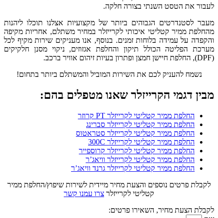
לעבור את הטסט השנתי בצורה חלקה.
מעבר לסטנדרטים הגבוהים ביותר של מקצועיות אצלנו תוכלו ליהנות
מהחלפת ממיר קטליטי איכותי לקרייזלר במחיר משתלם, אחריות מקיפה
והקפדה על עמידה בלוחות זמנים. בנוסף, אנו מעניקים שירות מקיף לכל
מערכת הפליטה הכולל תיקון והחלפת אגזוזים, ניקוי מסנן חלקיקים
(DPF), החלפת חיישן חמצן ופתרון בעיות זיהום אוויר ברכב.
נשמח להעניק לכם את השירות המוביל והמשתלם ביותר בתחום!
מבין דגמי הקרייזלר שאנו מטפלים בהם:
החלפת ממיר קטליטי לקרייזלר PT קרוזר
החלפת ממיר קטליטי לקרייזלר סברינג
החלפת ממיר קטליטי לקרייזלר סטראטוס
החלפת ממיר קטליטי לקרייזלר 300C
החלפת ממיר קטליטי לקרייזלר קרוספייר
החלפת ממיר קטליטי לקרייזלר וויאג’ר
החלפת ממיר קטליטי לקרייזלר גרנד וויאג’ר
לקבלת פרטים נוספים והצעת מחיר מיידית לשירות שיפוץ/החלפת ממיר
קטליטי לקרייזלר
צרו עמנו קשר
לקבלת הצעת מחיר, השאירו פרטים: