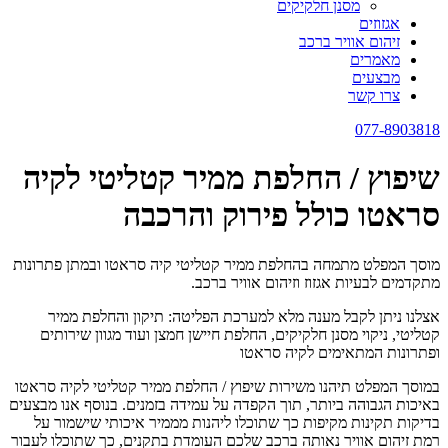
מסנן חלקיקים
אגזוזים
זיהום אוויר ברכב
מאמרים
מבצעים
צרו קשר
077-8903818
שיפוץ / החלפת ממיר קטליטי לקיה
סראטו כולל פירוק והרכבה
מוסך המפלט מתמחה בהחלפת ממיר קטליטי קיה סראטו ובמתן פתרונות
מתקדמים לבעיות אגזוז וזיהום אוויר ברכב.
אצלנו ניתן לקבל מענה מלא למערכת הפליטה: תיקון והחלפת ממיר
קטליטי, ניקוי מסנן חלקיקים, החלפת חיישן חמצן ועוד מגוון שירותים
ופתרונות המתאימים לקיה סראטו
במוסך המפלט תיהנו משירות שיפוץ / החלפת ממיר קטליטי לקיה סראטו
באיכות הגבוהה ביותר, תוך הקפדה על עמידה בזמנים. בנוסף אנו מבצעים
בדיקות תקינות מקיפות כך שתוכלו ליהנות מממיר איכותי שישמור על
רמת זיהום אוויר נאותה ברכב שלכם העומדת בתקנים, כך שתוכלו לעבור