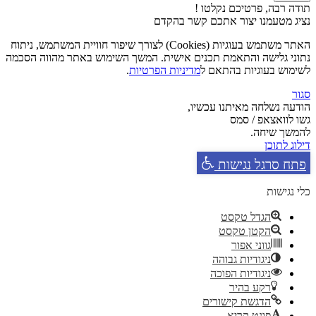
תודה רבה, פרטיכם נקלטו !
נציג מטעמנו יצור אתכם קשר בהקדם
האתר משתמש בעוגיות (Cookies) לצורך שיפור חוויית המשתמש, ניתוח
נתוני גלישה והתאמת תכנים אישית. המשך השימוש באתר מהווה הסכמה
לשימוש בעוגיות בהתאם ל
מדיניות הפרטיות
.
סגור
הודעה נשלחה מאיתנו עכשיו,
גשו לוואצאפ / סמס
להמשך שיחה.
דילוג לתוכן
פתח סרגל נגישות
כלי נגישות
הגדל טקסט
הקטן טקסט
גווני אפור
ניגודיות גבוהה
ניגודיות הפוכה
רקע בהיר
הדגשת קישורים
פונט קריא