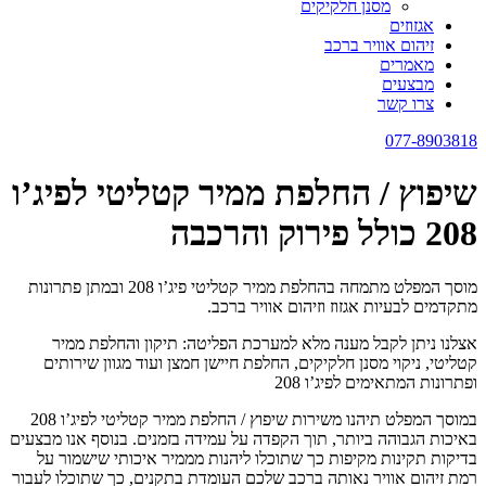
מסנן חלקיקים
אגזוזים
זיהום אוויר ברכב
מאמרים
מבצעים
צרו קשר
077-8903818
שיפוץ / החלפת ממיר קטליטי לפיג’ו
208 כולל פירוק והרכבה
מוסך המפלט מתמחה בהחלפת ממיר קטליטי פיג’ו 208 ובמתן פתרונות
מתקדמים לבעיות אגזוז וזיהום אוויר ברכב.
אצלנו ניתן לקבל מענה מלא למערכת הפליטה: תיקון והחלפת ממיר
קטליטי, ניקוי מסנן חלקיקים, החלפת חיישן חמצן ועוד מגוון שירותים
ופתרונות המתאימים לפיג’ו 208
במוסך המפלט תיהנו משירות שיפוץ / החלפת ממיר קטליטי לפיג’ו 208
באיכות הגבוהה ביותר, תוך הקפדה על עמידה בזמנים. בנוסף אנו מבצעים
בדיקות תקינות מקיפות כך שתוכלו ליהנות מממיר איכותי שישמור על
רמת זיהום אוויר נאותה ברכב שלכם העומדת בתקנים, כך שתוכלו לעבור