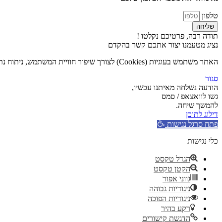
טלפון
שליחה
תודה רבה, פרטיכם נקלטו !
נציג מטעמנו יצור אתכם קשר בהקדם
האתר משתמש בעוגיות (Cookies) לצורך שיפור חוויית המשתמש, ניתוח נתוני גלישה והתאמת תכנים אישית. המשך השימוש באתר מהווה הסכמה לשימוש בעוגיות בהתאם ל
סגור
הודעה נשלחה מאיתנו עכשיו,
גשו לוואצאפ / סמס
להמשך שיחה.
דילוג לתוכן
פתח סרגל נגישות
כלי נגישות
הגדל טקסט
הקטן טקסט
גווני אפור
ניגודיות גבוהה
ניגודיות הפוכה
רקע בהיר
הדגשת קישורים