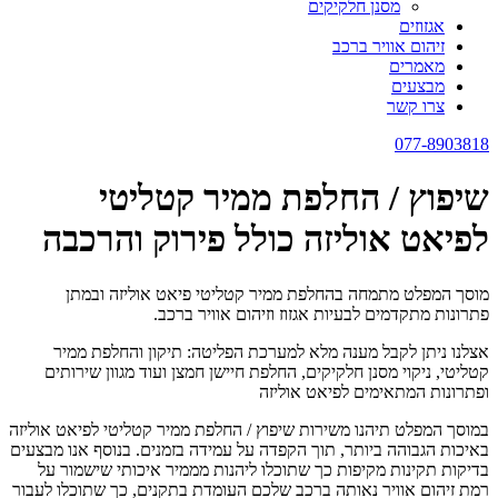
מסנן חלקיקים
אגזוזים
זיהום אוויר ברכב
מאמרים
מבצעים
צרו קשר
077-8903818
שיפוץ / החלפת ממיר קטליטי
לפיאט אוליזה כולל פירוק והרכבה
מוסך המפלט מתמחה בהחלפת ממיר קטליטי פיאט אוליזה ובמתן
פתרונות מתקדמים לבעיות אגזוז וזיהום אוויר ברכב.
אצלנו ניתן לקבל מענה מלא למערכת הפליטה: תיקון והחלפת ממיר
קטליטי, ניקוי מסנן חלקיקים, החלפת חיישן חמצן ועוד מגוון שירותים
ופתרונות המתאימים לפיאט אוליזה
במוסך המפלט תיהנו משירות שיפוץ / החלפת ממיר קטליטי לפיאט אוליזה
באיכות הגבוהה ביותר, תוך הקפדה על עמידה בזמנים. בנוסף אנו מבצעים
בדיקות תקינות מקיפות כך שתוכלו ליהנות מממיר איכותי שישמור על
רמת זיהום אוויר נאותה ברכב שלכם העומדת בתקנים, כך שתוכלו לעבור