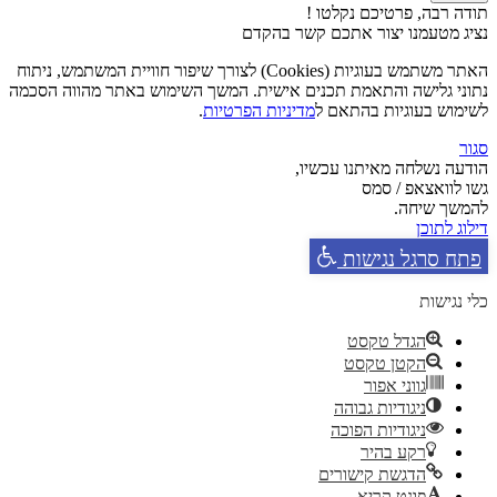
תודה רבה, פרטיכם נקלטו !
נציג מטעמנו יצור אתכם קשר בהקדם
האתר משתמש בעוגיות (Cookies) לצורך שיפור חוויית המשתמש, ניתוח
נתוני גלישה והתאמת תכנים אישית. המשך השימוש באתר מהווה הסכמה
לשימוש בעוגיות בהתאם ל
מדיניות הפרטיות
.
סגור
הודעה נשלחה מאיתנו עכשיו,
גשו לוואצאפ / סמס
להמשך שיחה.
דילוג לתוכן
פתח סרגל נגישות
כלי נגישות
הגדל טקסט
הקטן טקסט
גווני אפור
ניגודיות גבוהה
ניגודיות הפוכה
רקע בהיר
הדגשת קישורים
פונט קריא