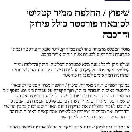
שיפוץ / החלפת ממיר קטליטי
לסובארו פורסטר כולל פירוק
והרכבה
מוסך המפלט מתמחה בהחלפת ממיר קטליטי סובארו פורסטר ובמתן
פתרונות מתקדמים לבעיות אגזוז וזיהום אוויר ברכב.
אצלנו ניתן לקבל מענה מלא למערכת הפליטה: תיקון והחלפת ממיר
קטליטי, ניקוי מסנן חלקיקים, החלפת חיישן חמצן ועוד מגוון שירותים
ופתרונות המתאימים לסובארו פורסטר
במוסך המפלט תיהנו משירות שיפוץ / החלפת ממיר קטליטי לסובארו
פורסטר באיכות הגבוהה ביותר, תוך הקפדה על עמידה בזמנים. בנוסף אנו
מבצעים בדיקות תקינות מקיפות כך שתוכלו ליהנות מממיר איכותי
שישמור על רמת זיהום אוויר נאותה ברכב שלכם העומדת בתקנים, כך
שתוכלו לעבור בהצלחה את בדיקות זיהום האוויר שנערכות במכון הרישוי
ובדרכים. אנו מספקים ממירים קטליטיים אמריקאיים באיכות הגבוהה
ביותר שישרתו אתכם נאמנה לאורך שנים.
אנו מתחייבים למתן שירות אדיב ומקצועי הכולל אחריות מלאה במחיר