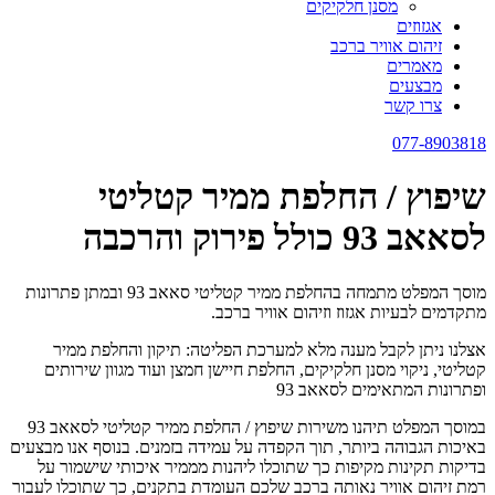
מסנן חלקיקים
אגזוזים
זיהום אוויר ברכב
מאמרים
מבצעים
צרו קשר
077-8903818
שיפוץ / החלפת ממיר קטליטי
לסאאב 93 כולל פירוק והרכבה
מוסך המפלט מתמחה בהחלפת ממיר קטליטי סאאב 93 ובמתן פתרונות
מתקדמים לבעיות אגזוז וזיהום אוויר ברכב.
אצלנו ניתן לקבל מענה מלא למערכת הפליטה: תיקון והחלפת ממיר
קטליטי, ניקוי מסנן חלקיקים, החלפת חיישן חמצן ועוד מגוון שירותים
ופתרונות המתאימים לסאאב 93
במוסך המפלט תיהנו משירות שיפוץ / החלפת ממיר קטליטי לסאאב 93
באיכות הגבוהה ביותר, תוך הקפדה על עמידה בזמנים. בנוסף אנו מבצעים
בדיקות תקינות מקיפות כך שתוכלו ליהנות מממיר איכותי שישמור על
רמת זיהום אוויר נאותה ברכב שלכם העומדת בתקנים, כך שתוכלו לעבור