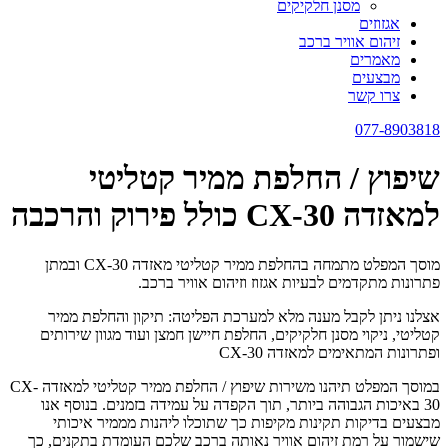
מסנן חלקיקים
אגזוזים
זיהום אוויר ברכב
מאמרים
מבצעים
צרו קשר
077-8903818
שיפוץ / החלפת ממיר קטליטי
למאזדה CX-30 כולל פירוק והרכבה
מוסך המפלט מתמחה בהחלפת ממיר קטליטי מאזדה CX-30 ובמתן
פתרונות מתקדמים לבעיות אגזוז וזיהום אוויר ברכב.
אצלנו ניתן לקבל מענה מלא למערכת הפליטה: תיקון והחלפת ממיר
קטליטי, ניקוי מסנן חלקיקים, החלפת חיישן חמצן ועוד מגוון שירותים
ופתרונות המתאימים למאזדה CX-30
במוסך המפלט תיהנו משירות שיפוץ / החלפת ממיר קטליטי למאזדה CX-
30 באיכות הגבוהה ביותר, תוך הקפדה על עמידה בזמנים. בנוסף אנו
מבצעים בדיקות תקינות מקיפות כך שתוכלו ליהנות מממיר איכותי
שישמור על רמת זיהום אוויר נאותה ברכב שלכם העומדת בתקנים, כך