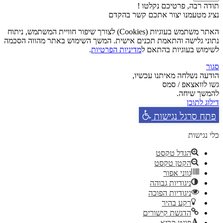
תודה רבה, פרטיכם נקלטו !
נציג מטעמנו יצור אתכם קשר בהקדם
האתר משתמש בעוגיות (Cookies) לצורך שיפור חוויית המשתמש, ניתוח
נתוני גלישה והתאמת תכנים אישית. המשך השימוש באתר מהווה הסכמה
לשימוש בעוגיות בהתאם ל
מדיניות הפרטיות
.
סגור
הודעה נשלחה מאיתנו עכשיו,
גשו לוואצאפ / סמס
להמשך שיחה.
דילוג לתוכן
פתח סרגל נגישות
כלי נגישות
הגדל טקסט
הקטן טקסט
גווני אפור
ניגודיות גבוהה
ניגודיות הפוכה
רקע בהיר
הדגשת קישורים
פונט קריא