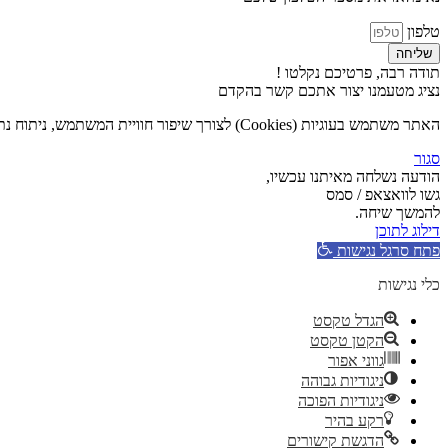
טלפון
שליחה
תודה רבה, פרטיכם נקלטו !
נציג מטעמנו יצור אתכם קשר בהקדם
האתר משתמש בעוגיות (Cookies) לצורך שיפור חוויית המשתמש, ניתוח נתוני גלישה והתאמת תכנים אישית. המשך השימוש באתר מהווה הסכמה לשימוש בעוגיות בהתאם ל
סגור
הודעה נשלחה מאיתנו עכשיו,
גשו לוואצאפ / סמס
להמשך שיחה.
דילוג לתוכן
פתח סרגל נגישות
כלי נגישות
הגדל טקסט
הקטן טקסט
גווני אפור
ניגודיות גבוהה
ניגודיות הפוכה
רקע בהיר
הדגשת קישורים