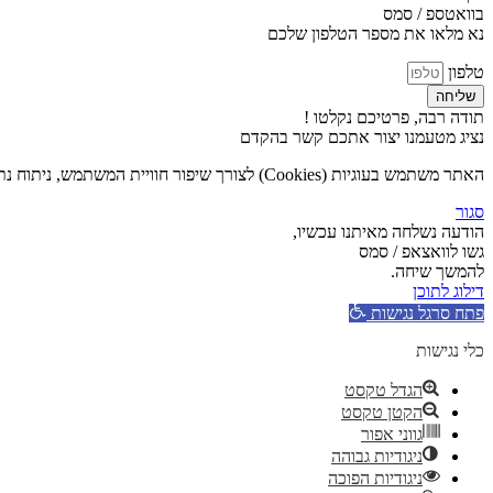
בוואטספ / סמס
נא מלאו את מספר הטלפון שלכם
טלפון
שליחה
תודה רבה, פרטיכם נקלטו !
נציג מטעמנו יצור אתכם קשר בהקדם
האתר משתמש בעוגיות (Cookies) לצורך שיפור חוויית המשתמש, ניתוח נתוני גלישה והתאמת תכנים אישית. המשך השימוש באתר מהווה הסכמה לשימוש בעוגיות בהתאם ל
סגור
הודעה נשלחה מאיתנו עכשיו,
גשו לוואצאפ / סמס
להמשך שיחה.
דילוג לתוכן
פתח סרגל נגישות
כלי נגישות
הגדל טקסט
הקטן טקסט
גווני אפור
ניגודיות גבוהה
ניגודיות הפוכה