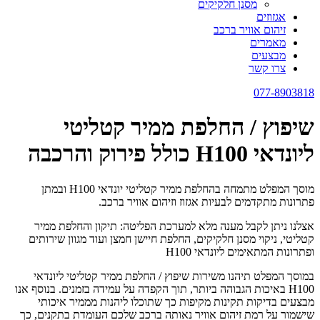
מסנן חלקיקים
אגזוזים
זיהום אוויר ברכב
מאמרים
מבצעים
צרו קשר
077-8903818
שיפוץ / החלפת ממיר קטליטי
ליונדאי H100 כולל פירוק והרכבה
מוסך המפלט מתמחה בהחלפת ממיר קטליטי יונדאי H100 ובמתן
פתרונות מתקדמים לבעיות אגזוז וזיהום אוויר ברכב.
אצלנו ניתן לקבל מענה מלא למערכת הפליטה: תיקון והחלפת ממיר
קטליטי, ניקוי מסנן חלקיקים, החלפת חיישן חמצן ועוד מגוון שירותים
ופתרונות המתאימים ליונדאי H100
במוסך המפלט תיהנו משירות שיפוץ / החלפת ממיר קטליטי ליונדאי
H100 באיכות הגבוהה ביותר, תוך הקפדה על עמידה בזמנים. בנוסף אנו
מבצעים בדיקות תקינות מקיפות כך שתוכלו ליהנות מממיר איכותי
שישמור על רמת זיהום אוויר נאותה ברכב שלכם העומדת בתקנים, כך