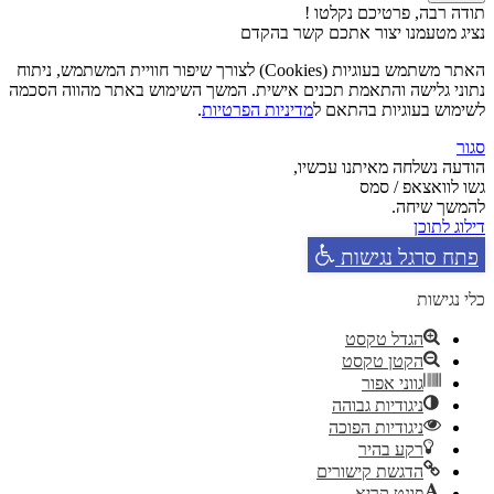
תודה רבה, פרטיכם נקלטו !
נציג מטעמנו יצור אתכם קשר בהקדם
האתר משתמש בעוגיות (Cookies) לצורך שיפור חוויית המשתמש, ניתוח
נתוני גלישה והתאמת תכנים אישית. המשך השימוש באתר מהווה הסכמה
לשימוש בעוגיות בהתאם ל
מדיניות הפרטיות
.
סגור
הודעה נשלחה מאיתנו עכשיו,
גשו לוואצאפ / סמס
להמשך שיחה.
דילוג לתוכן
פתח סרגל נגישות
כלי נגישות
הגדל טקסט
הקטן טקסט
גווני אפור
ניגודיות גבוהה
ניגודיות הפוכה
רקע בהיר
הדגשת קישורים
פונט קריא