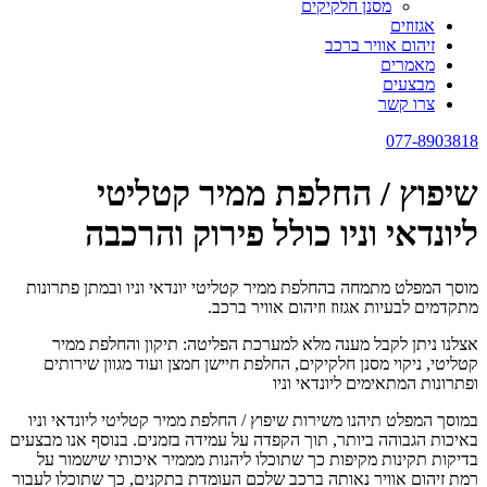
מסנן חלקיקים
אגזוזים
זיהום אוויר ברכב
מאמרים
מבצעים
צרו קשר
077-8903818
שיפוץ / החלפת ממיר קטליטי
ליונדאי וניו כולל פירוק והרכבה
מוסך המפלט מתמחה בהחלפת ממיר קטליטי יונדאי וניו ובמתן פתרונות
מתקדמים לבעיות אגזוז וזיהום אוויר ברכב.
אצלנו ניתן לקבל מענה מלא למערכת הפליטה: תיקון והחלפת ממיר
קטליטי, ניקוי מסנן חלקיקים, החלפת חיישן חמצן ועוד מגוון שירותים
ופתרונות המתאימים ליונדאי וניו
במוסך המפלט תיהנו משירות שיפוץ / החלפת ממיר קטליטי ליונדאי וניו
באיכות הגבוהה ביותר, תוך הקפדה על עמידה בזמנים. בנוסף אנו מבצעים
בדיקות תקינות מקיפות כך שתוכלו ליהנות מממיר איכותי שישמור על
רמת זיהום אוויר נאותה ברכב שלכם העומדת בתקנים, כך שתוכלו לעבור