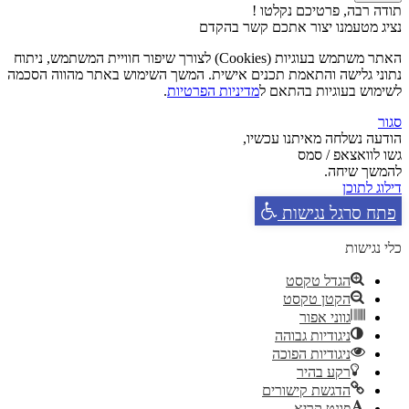
תודה רבה, פרטיכם נקלטו !
נציג מטעמנו יצור אתכם קשר בהקדם
האתר משתמש בעוגיות (Cookies) לצורך שיפור חוויית המשתמש, ניתוח
נתוני גלישה והתאמת תכנים אישית. המשך השימוש באתר מהווה הסכמה
לשימוש בעוגיות בהתאם ל
מדיניות הפרטיות
.
סגור
הודעה נשלחה מאיתנו עכשיו,
גשו לוואצאפ / סמס
להמשך שיחה.
דילוג לתוכן
פתח סרגל נגישות
כלי נגישות
הגדל טקסט
הקטן טקסט
גווני אפור
ניגודיות גבוהה
ניגודיות הפוכה
רקע בהיר
הדגשת קישורים
פונט קריא