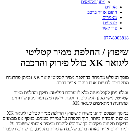
מסנן חלקיקים
אגזוזים
זיהום אוויר ברכב
מאמרים
מבצעים
צרו קשר
077-8903818
שיפוץ / החלפת ממיר קטליטי
ליגואר XK כולל פירוק והרכבה
מוסך המפלט מתמחה בהחלפת ממיר קטליטי יגואר XK ובמתן פתרונות
מתקדמים לבעיות אגזוז וזיהום אוויר ברכב.
אצלנו ניתן לקבל מענה מלא למערכת הפליטה: תיקון והחלפת ממיר
קטליטי, ניקוי מסנן חלקיקים, החלפת חיישן חמצן ועוד מגוון שירותים
ופתרונות המתאימים ליגואר XK
במוסך המפלט תיהנו משירות שיפוץ / החלפת ממיר קטליטי ליגואר XK
באיכות הגבוהה ביותר, תוך הקפדה על עמידה בזמנים. בנוסף אנו מבצעים
בדיקות תקינות מקיפות כך שתוכלו ליהנות מממיר איכותי שישמור על
רמת זיהום אוויר נאותה ברכב שלכם העומדת בתקנים, כך שתוכלו לעבור