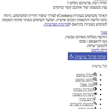
תודה רבה, פרטיכם נקלטו !
נציג מטעמנו יצור אתכם קשר בהקדם
האתר משתמש בעוגיות (Cookies) לצורך שיפור חוויית המשתמש, ניתוח
נתוני גלישה והתאמת תכנים אישית. המשך השימוש באתר מהווה הסכמה
לשימוש בעוגיות בהתאם ל
מדיניות הפרטיות
.
סגור
הודעה נשלחה מאיתנו עכשיו,
גשו לוואצאפ / סמס
להמשך שיחה.
דילוג לתוכן
פתח סרגל נגישות
כלי נגישות
הגדל טקסט
הקטן טקסט
גווני אפור
ניגודיות גבוהה
ניגודיות הפוכה
רקע בהיר
הדגשת קישורים
פונט קריא