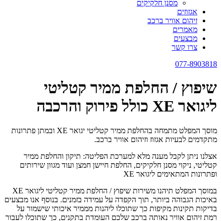
מסנן חלקיקים
אגזוזים
זיהום אוויר ברכב
מאמרים
מבצעים
צרו קשר
077-8903818
שיפוץ / החלפת ממיר קטליטי
ליגואר XE כולל פירוק והרכבה
מוסך המפלט מתמחה בהחלפת ממיר קטליטי יגואר XE ובמתן פתרונות
מתקדמים לבעיות אגזוז וזיהום אוויר ברכב.
אצלנו ניתן לקבל מענה מלא למערכת הפליטה: תיקון והחלפת ממיר
קטליטי, ניקוי מסנן חלקיקים, החלפת חיישן חמצן ועוד מגוון שירותים
ופתרונות המתאימים ליגואר XE
במוסך המפלט תיהנו משירות שיפוץ / החלפת ממיר קטליטי ליגואר XE
באיכות הגבוהה ביותר, תוך הקפדה על עמידה בזמנים. בנוסף אנו מבצעים
בדיקות תקינות מקיפות כך שתוכלו ליהנות מממיר איכותי שישמור על
רמת זיהום אוויר נאותה ברכב שלכם העומדת בתקנים, כך שתוכלו לעבור