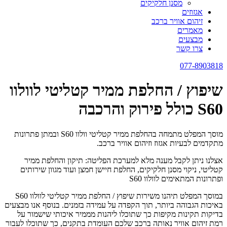
מסנן חלקיקים
אגזוזים
זיהום אוויר ברכב
מאמרים
מבצעים
צרו קשר
077-8903818
שיפוץ / החלפת ממיר קטליטי לוולוו
S60 כולל פירוק והרכבה
מוסך המפלט מתמחה בהחלפת ממיר קטליטי וולוו S60 ובמתן פתרונות
מתקדמים לבעיות אגזוז וזיהום אוויר ברכב.
אצלנו ניתן לקבל מענה מלא למערכת הפליטה: תיקון והחלפת ממיר
קטליטי, ניקוי מסנן חלקיקים, החלפת חיישן חמצן ועוד מגוון שירותים
ופתרונות המתאימים לוולוו S60
במוסך המפלט תיהנו משירות שיפוץ / החלפת ממיר קטליטי לוולוו S60
באיכות הגבוהה ביותר, תוך הקפדה על עמידה בזמנים. בנוסף אנו מבצעים
בדיקות תקינות מקיפות כך שתוכלו ליהנות מממיר איכותי שישמור על
רמת זיהום אוויר נאותה ברכב שלכם העומדת בתקנים, כך שתוכלו לעבור