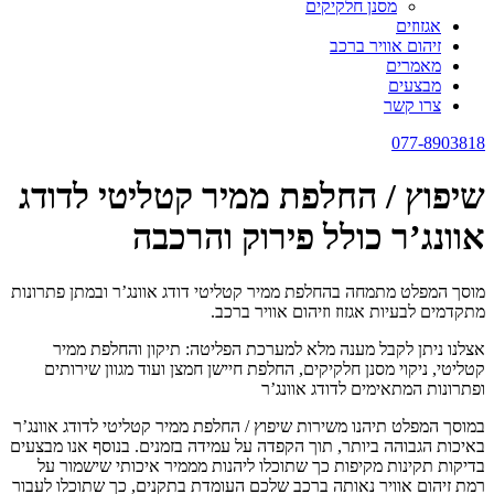
מסנן חלקיקים
אגזוזים
זיהום אוויר ברכב
מאמרים
מבצעים
צרו קשר
077-8903818
שיפוץ / החלפת ממיר קטליטי לדודג
אוונג’ר כולל פירוק והרכבה
מוסך המפלט מתמחה בהחלפת ממיר קטליטי דודג אוונג’ר ובמתן פתרונות
מתקדמים לבעיות אגזוז וזיהום אוויר ברכב.
אצלנו ניתן לקבל מענה מלא למערכת הפליטה: תיקון והחלפת ממיר
קטליטי, ניקוי מסנן חלקיקים, החלפת חיישן חמצן ועוד מגוון שירותים
ופתרונות המתאימים לדודג אוונג’ר
במוסך המפלט תיהנו משירות שיפוץ / החלפת ממיר קטליטי לדודג אוונג’ר
באיכות הגבוהה ביותר, תוך הקפדה על עמידה בזמנים. בנוסף אנו מבצעים
בדיקות תקינות מקיפות כך שתוכלו ליהנות מממיר איכותי שישמור על
רמת זיהום אוויר נאותה ברכב שלכם העומדת בתקנים, כך שתוכלו לעבור