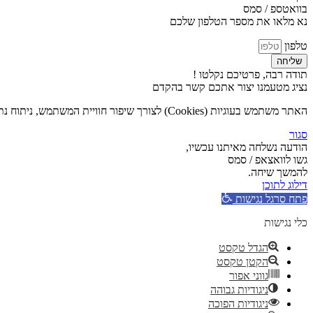
בוואטספ / סמס
נא מלאו את מספר הטלפון שלכם
טלפון
שליחה
תודה רבה, פרטיכם נקלטו !
נציג מטעמנו יצור אתכם קשר בהקדם
האתר משתמש בעוגיות (Cookies) לצורך שיפור חוויית המשתמש, ניתוח נתוני גלישה והתאמת תכנים אישית. המשך השימוש באתר מהווה הסכמה לשימוש בעוגיות בהתאם ל
סגור
הודעה נשלחה מאיתנו עכשיו,
גשו לוואצאפ / סמס
להמשך שיחה.
דילוג לתוכן
פתח סרגל נגישות
כלי נגישות
הגדל טקסט
הקטן טקסט
גווני אפור
ניגודיות גבוהה
ניגודיות הפוכה