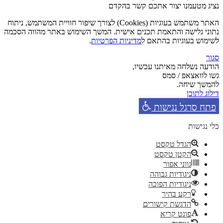
נציג מטעמנו יצור אתכם קשר בהקדם
האתר משתמש בעוגיות (Cookies) לצורך שיפור חוויית המשתמש, ניתוח
נתוני גלישה והתאמת תכנים אישית. המשך השימוש באתר מהווה הסכמה
לשימוש בעוגיות בהתאם ל
מדיניות הפרטיות
.
סגור
הודעה נשלחה מאיתנו עכשיו,
גשו לוואצאפ / סמס
להמשך שיחה.
דילוג לתוכן
פתח סרגל נגישות
כלי נגישות
הגדל טקסט
הקטן טקסט
גווני אפור
ניגודיות גבוהה
ניגודיות הפוכה
רקע בהיר
הדגשת קישורים
פונט קריא