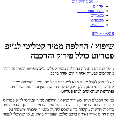
מסנן חלקיקים
אגזוזים
זיהום אוויר ברכב
מאמרים
מבצעים
צרו קשר
077-8903818
שיפוץ / החלפת ממיר קטליטי לג’יפ
פטריוט כולל פירוק והרכבה
מוסך המפלט מתמחה בהחלפת ממיר קטליטי ג’יפ פטריוט ובמתן פתרונות
מתקדמים לבעיות אגזוז וזיהום אוויר ברכב.
אצלנו ניתן לקבל מענה מלא למערכת הפליטה: תיקון והחלפת ממיר
קטליטי, ניקוי מסנן חלקיקים, החלפת חיישן חמצן ועוד מגוון שירותים
ופתרונות המתאימים לג’יפ פטריוט
במוסך המפלט תיהנו משירות שיפוץ / החלפת ממיר קטליטי לג’יפ פטריוט
באיכות הגבוהה ביותר, תוך הקפדה על עמידה בזמנים. בנוסף אנו מבצעים
בדיקות תקינות מקיפות כך שתוכלו ליהנות מממיר איכותי שישמור על
רמת זיהום אוויר נאותה ברכב שלכם העומדת בתקנים, כך שתוכלו לעבור