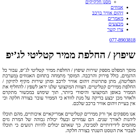
מסנן חלקיקים
אגזוזים
זיהום אוויר ברכב
מאמרים
מבצעים
צרו קשר
077-8903818
שיפוץ / החלפת ממיר קטליטי לג’יפ
מוסך המפלט מספק שירות שיפוץ / החלפת ממיר קטליטי לג’יפ, עבור כל
הדגמים, כולל פירוק והרכבה. המוסך מתמחה בתחום האגזוזים (מערכת
הפליטה), מתן פתרונות זיהום אוויר לרכב ומתן שירות מקיף לתיקון /
החלפת ממירים קטליטיים. הצוות המקצועי שלנו ידאג לשפץ / להחליף את
הממיר באופן המקצועי והיסודי ביותר, תוך שימוש במכשור מתקדם
ולאחר מכן יבצע בדיקה על מנת לוודא כי הממיר עובר בצורה חלקה וכי
אין בעיית זיהום אוויר ברכב שלכם.
אנו מספקים אך ורק ממירים קטליטיים אמריקאיים איכותיים, מהם תוכלו
ליהנות לאורך שנים. הם עמידים ובעלי יכולת גבוהה של המרת גזים
מזהמים לידידותיים לסביבה, כך שאתם יכולים להיות רגועים כי תוכלו
לעבור את הטסט השנתי בצורה חלקה.