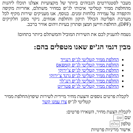
מעבר לסטנדרטים הגבוהים ביותר של מקצועיות אצלנו תוכלו ליהנות
מהחלפת ממיר קטליטי איכותי לג’יפ במחיר משתלם, אחריות מקיפה
והקפדה על עמידה בלוחות זמנים. בנוסף, אנו מעניקים שירות מקיף לכל
מערכת הפליטה הכולל תיקון והחלפת אגזוזים, ניקוי מסנן חלקיקים
(DPF), החלפת חיישן חמצן ופתרון בעיות זיהום אוויר ברכב.
נשמח להעניק לכם את השירות המוביל והמשתלם ביותר בתחום!
מבין דגמי הג’יפ שאנו מטפלים בהם:
החלפת ממיר קטליטי לג’יפ רנגייד
החלפת ממיר קטליטי לג’יפ קומפאס
החלפת ממיר קטליטי לג’יפ צ’ירוקי
החלפת ממיר קטליטי לג’יפ גרנד צ’ירוקי
החלפת ממיר קטליטי לג’יפ רנג’לר
החלפת ממיר קטליטי לג’יפ פטריוט
לקבלת פרטים נוספים והצעת מחיר מיידית לשירות שיפוץ/החלפת ממיר
קטליטי לג’יפ
צרו עמנו קשר
לקבלת הצעת מחיר, השאירו פרטים:
שם
טלפון
אישור מדיניות פרטיות