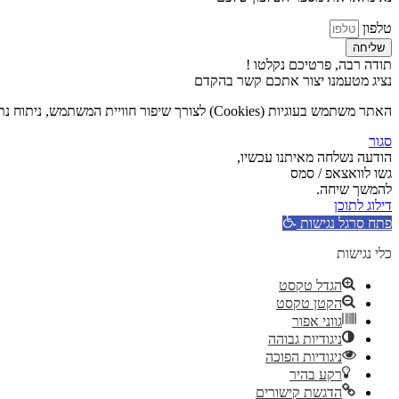
טלפון
שליחה
תודה רבה, פרטיכם נקלטו !
נציג מטעמנו יצור אתכם קשר בהקדם
האתר משתמש בעוגיות (Cookies) לצורך שיפור חוויית המשתמש, ניתוח נתוני גלישה והתאמת תכנים אישית. המשך השימוש באתר מהווה הסכמה לשימוש בעוגיות בהתאם ל
סגור
הודעה נשלחה מאיתנו עכשיו,
גשו לוואצאפ / סמס
להמשך שיחה.
דילוג לתוכן
פתח סרגל נגישות
כלי נגישות
הגדל טקסט
הקטן טקסט
גווני אפור
ניגודיות גבוהה
ניגודיות הפוכה
רקע בהיר
הדגשת קישורים