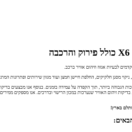
וי מסנן חלקיקים, החלפת חיישן חמצן ועוד מגוון שירותים ופתרונות המתאימי
המפלט תיהנו משירות שיפוץ / החלפת ממיר קטליטי לב.מ.וו X6 באיכות הגבוהה ביותר, תוך הקפדה על עמידה ב
דיקות זיהום האוויר שנערכות במכון הרישוי ובדרכים. אנו מספקים ממירי
שתלם בארץ!