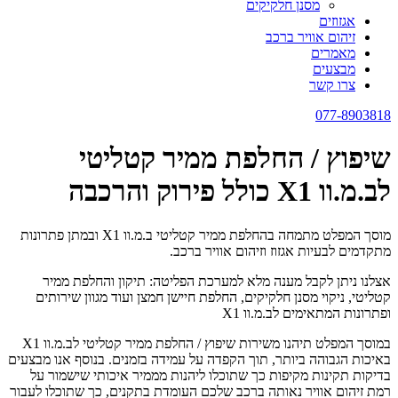
מסנן חלקיקים
אגזוזים
זיהום אוויר ברכב
מאמרים
מבצעים
צרו קשר
077-8903818
שיפוץ / החלפת ממיר קטליטי
לב.מ.וו X1 כולל פירוק והרכבה
מוסך המפלט מתמחה בהחלפת ממיר קטליטי ב.מ.וו X1 ובמתן פתרונות
מתקדמים לבעיות אגזוז וזיהום אוויר ברכב.
אצלנו ניתן לקבל מענה מלא למערכת הפליטה: תיקון והחלפת ממיר
קטליטי, ניקוי מסנן חלקיקים, החלפת חיישן חמצן ועוד מגוון שירותים
ופתרונות המתאימים לב.מ.וו X1
במוסך המפלט תיהנו משירות שיפוץ / החלפת ממיר קטליטי לב.מ.וו X1
באיכות הגבוהה ביותר, תוך הקפדה על עמידה בזמנים. בנוסף אנו מבצעים
בדיקות תקינות מקיפות כך שתוכלו ליהנות מממיר איכותי שישמור על
רמת זיהום אוויר נאותה ברכב שלכם העומדת בתקנים, כך שתוכלו לעבור