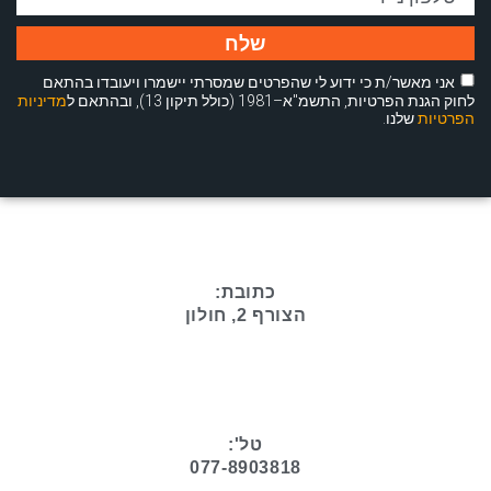
שלח
אני מאשר/ת כי ידוע לי שהפרטים שמסרתי יישמרו ויעובדו בהתאם
לחוק הגנת הפרטיות, התשמ"א–1981 (כולל תיקון 13), ובהתאם ל
מדיניות
הפרטיות
שלנו.
כתובת:
הצורף 2, חולון
טל':
077-8903818