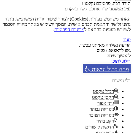
תודה רבה, פרטיכם נקלטו !
נציג מטעמנו יצור אתכם קשר בהקדם
האתר משתמש בעוגיות (Cookies) לצורך שיפור חוויית המשתמש, ניתוח
נתוני גלישה והתאמת תכנים אישית. המשך השימוש באתר מהווה הסכמה
לשימוש בעוגיות בהתאם ל
מדיניות הפרטיות
.
סגור
הודעה נשלחה מאיתנו עכשיו,
גשו לוואצאפ / סמס
להמשך שיחה.
דילוג לתוכן
פתח סרגל נגישות
כלי נגישות
הגדל טקסט
הקטן טקסט
גווני אפור
ניגודיות גבוהה
ניגודיות הפוכה
רקע בהיר
הדגשת קישורים
פונט קריא