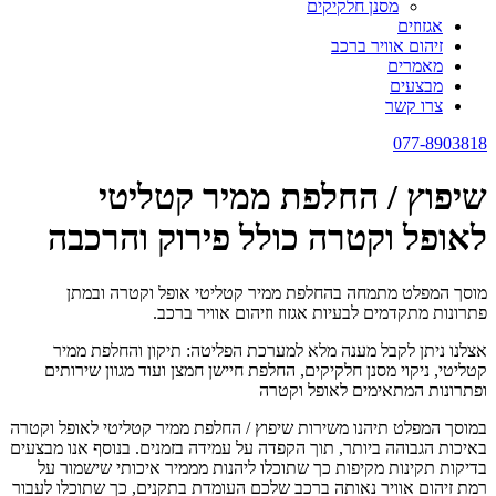
מסנן חלקיקים
אגזוזים
זיהום אוויר ברכב
מאמרים
מבצעים
צרו קשר
077-8903818
שיפוץ / החלפת ממיר קטליטי
לאופל וקטרה כולל פירוק והרכבה
מוסך המפלט מתמחה בהחלפת ממיר קטליטי אופל וקטרה ובמתן
פתרונות מתקדמים לבעיות אגזוז וזיהום אוויר ברכב.
אצלנו ניתן לקבל מענה מלא למערכת הפליטה: תיקון והחלפת ממיר
קטליטי, ניקוי מסנן חלקיקים, החלפת חיישן חמצן ועוד מגוון שירותים
ופתרונות המתאימים לאופל וקטרה
במוסך המפלט תיהנו משירות שיפוץ / החלפת ממיר קטליטי לאופל וקטרה
באיכות הגבוהה ביותר, תוך הקפדה על עמידה בזמנים. בנוסף אנו מבצעים
בדיקות תקינות מקיפות כך שתוכלו ליהנות מממיר איכותי שישמור על
רמת זיהום אוויר נאותה ברכב שלכם העומדת בתקנים, כך שתוכלו לעבור