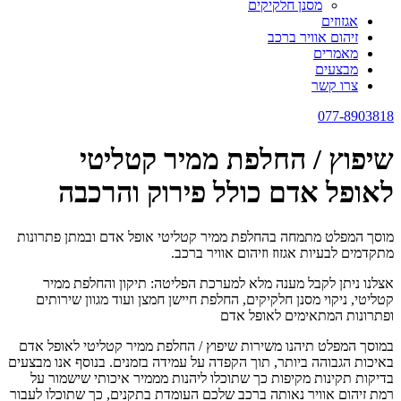
מסנן חלקיקים
אגזוזים
זיהום אוויר ברכב
מאמרים
מבצעים
צרו קשר
077-8903818
שיפוץ / החלפת ממיר קטליטי
לאופל אדם כולל פירוק והרכבה
מוסך המפלט מתמחה בהחלפת ממיר קטליטי אופל אדם ובמתן פתרונות
מתקדמים לבעיות אגזוז וזיהום אוויר ברכב.
אצלנו ניתן לקבל מענה מלא למערכת הפליטה: תיקון והחלפת ממיר
קטליטי, ניקוי מסנן חלקיקים, החלפת חיישן חמצן ועוד מגוון שירותים
ופתרונות המתאימים לאופל אדם
במוסך המפלט תיהנו משירות שיפוץ / החלפת ממיר קטליטי לאופל אדם
באיכות הגבוהה ביותר, תוך הקפדה על עמידה בזמנים. בנוסף אנו מבצעים
בדיקות תקינות מקיפות כך שתוכלו ליהנות מממיר איכותי שישמור על
רמת זיהום אוויר נאותה ברכב שלכם העומדת בתקנים, כך שתוכלו לעבור