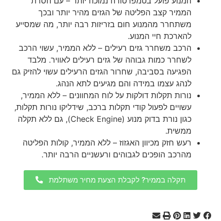
המנוע פועל בטמפרטורה נמוכה יותר – עם הסרת
הממיר קצב הפליטה של הגזים מהיר יותר ובכך
משתחרר מהמנוע חום בזריזות רבה יותר, מה שמסייע
להארכת חיי המנוע.
הרכב משחרר גזים רעילים – ללא הממיר, עשוי הרכב
לשחרר כמות גבוהה של גזים רעילים לאוויר. מלבד
הפגיעה בסביבה, שחרור הגזים הרעילים עשוי להזיק גם
לנהג עצמו במידה והם מגיעים לתא הנהג.
נורות תקלות דולקות על לוח המחוונים – ללא הממיר,
עשויים לפעול קודי תקלות ברכב, שידליקו נורות תקלות,
כגון נורת בדוק מנוע (Check Engine), גם ללא תקלה
ממשית.
רעש חזק מכיוון האגזוז – ללא הממיר, קולות הפליטה
מהרכב הופכים לגבוהים ורעשניים הרבה יותר.
תקלה בממיר? לקבלת הצעת מחיר משתלמת